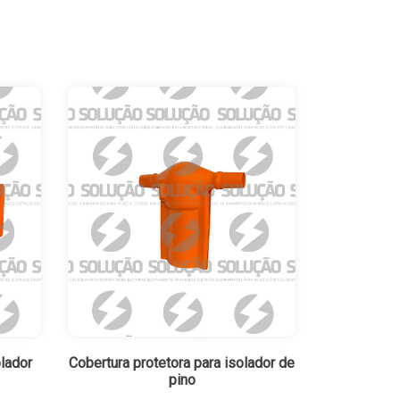
olador
Cobertura protetora para isolador de
pino