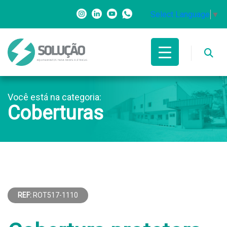
Select Language
▼
Você está na categoria:
Coberturas
REF:
ROT517-1110