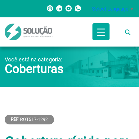
Select Language
▼
Você está na categoria:
Coberturas
REF:
ROT517-1292