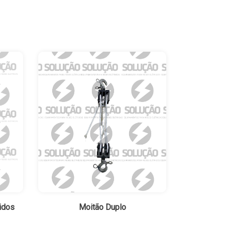
idos
Moitão Duplo