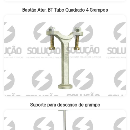
Bastão Ater. BT Tubo Quadrado 4 Grampos
Suporte para descanso de grampo