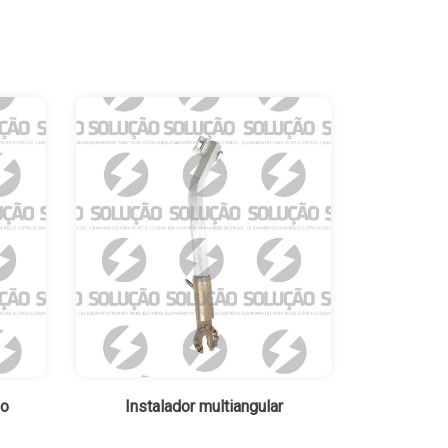
no
Instalador multiangular