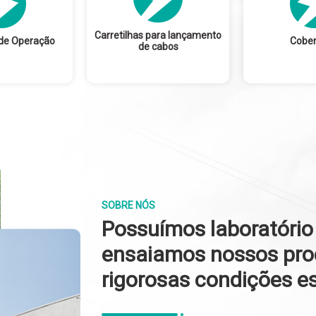
Carretilhas para lançamento
de Operação
Cober
de cabos
SOBRE NÓS
Possuímos laboratório 
ensaiamos nossos pro
rigorosas condições e