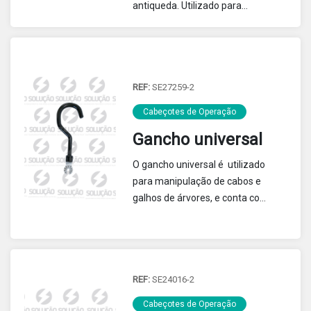
antiqueda. Utilizado para
instalar ou retirar o cartucho da
chave fusível e realizar
manobras em chaves fusíveis.
REF:
SE27259-2
Cabeçotes de Operação
Gancho universal
O gancho universal é utilizado
para manipulação de cabos e
galhos de árvores, e conta com
proteção em pastisol no seu
corpo.
REF:
SE24016-2
Cabeçotes de Operação