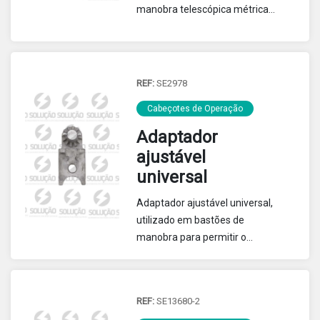
manobra telescópica métrica
para realização de medição de
alturas.
REF:
SE2978
Cabeçotes de Operação
Adaptador
ajustável
universal
Adaptador ajustável universal,
utilizado em bastões de
manobra para permitir o
acoplamento de ferramentas
com encaixe universal por meio
da montagem do dispositivo na
REF:
SE13680-2
extremidade do bastão tipo