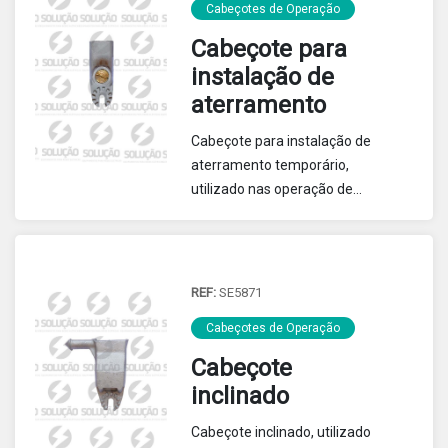
Pega Tudo.
Cabeçotes de Operação
Cabeçote para
instalação de
aterramento
Cabeçote para instalação de
aterramento temporário,
utilizado nas operação de
grampos de aterramento pelo
travamento do parafuso olhal.
REF:
SE5871
Cabeçotes de Operação
Cabeçote
inclinado
Cabeçote inclinado, utilizado