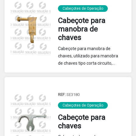
ICC 2 SE3793, ICC 3 SE3627 ou
agulhão SE3053 e SE3520.
Cabeçotes de Operação
Cabeçote para
manobra de
chaves
Cabeçote para manobra de
chaves, utilizado para manobra
de chaves tipo corta circuito,
possui encaixe para lingueta do
cartucho porta fusível e
presilha de segurança.
REF:
SE3180
Cabeçotes de Operação
Cabeçote para
chaves