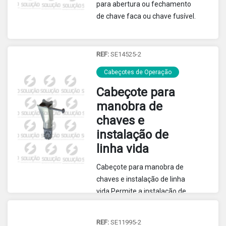
para abertura ou fechamento
de chave faca ou chave fusível.
REF:
SE14525-2
Cabeçotes de Operação
Cabeçote para
manobra de
chaves e
instalação de
linha vida
Cabeçote para manobra de
chaves e instalação de linha
vida.Permite a instalação de
sistemas de linha de vida com
os dispositivos ICC 1 SE3625,
REF:
SE11995-2